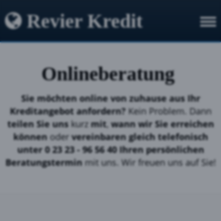
Revier Kredit
Onlineberatung
Sie möchten online von zuhause aus Ihr
Kreditangebot anfordern?
Kein Problem. Dann
teilen Sie uns
kurz
mit
,
wann wir Sie erreichen
können
oder
vereinbaren gleich telefonisch
unter
0 23 23 - 96 56 40 Ihren persönlichen
Beratungstermin
mit uns. Wir freuen uns auf Sie!