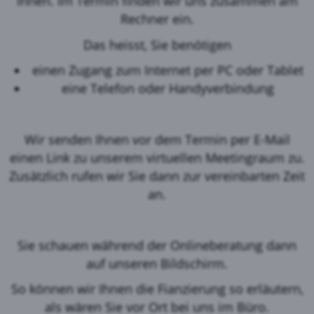
Ihnen. Im Termin finden wir uns zusammen am
Rechner ein.
Das heisst, Sie benötigen
einen Zugang zum Internet per PC oder Tablet
eine Telefon oder Handyverbindung
Wir senden Ihnen vor dem Termin per E-Mail
einen Link zu unserem virtuellen Meetingraum zu.
Zusätzlich rufen wir Sie dann zur vereinbarten Zeit
an.
Sie schauen während der Onlineberatung dann
auf unseren Bildschirm.
So können wir Ihnen die Fianzierung so erläutern,
als wären Sie vor Ort bei uns im Büro.