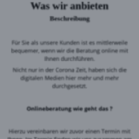
Was wir anbieten
Beschreibung
Für Sie als unsere Kunden ist es mittlerweile
bequemer, wenn wir die Beratung online mit
Ihnen durchführen.
Nicht nur in der Corona Zeit, haben sich die
digitalen Medien hier mehr und mehr
durchgesetzt.
Onlineberatung wie geht das ?
Hierzu vereinbaren wir zuvor einen Termin mit