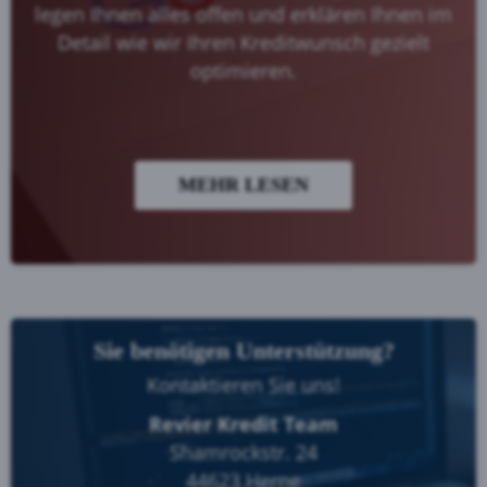
legen Ihnen alles offen und erklären Ihnen im
Detail wie wir Ihren Kreditwunsch gezielt
optimieren.
MEHR LESEN
Sie benötigen Unterstützung?
Kontaktieren Sie uns!
Revier Kredit Team
Shamrockstr. 24
44623 Herne