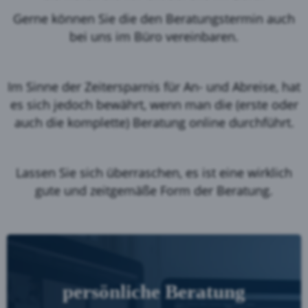
Gerne können Sie die den Beratungstermin auch
bei uns im Büro vereinbaren.
Im Sinne der Zeitersparnis für An- und Abreise, hat
es sich jedoch bewährt, wenn man die (erste oder
auch die komplette) Beratung online durchführt.
Lassen Sie sich überraschen, es ist eine wirklich
gute und zeitgemäße Form der Beratung.
persönliche Beratung