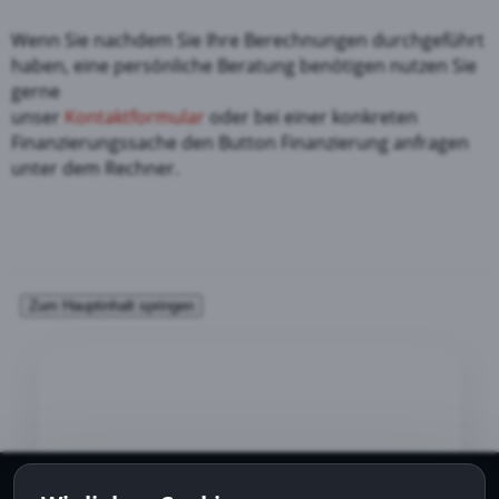
Wenn Sie nachdem Sie Ihre Berechnungen durchgeführt
haben, eine persönliche Beratung benötigen nutzen Sie
gerne
unser
Kontaktformular
oder bei einer konkreten
Finanzierungssache den Button Finanzierung anfragen
unter dem Rechner.
Folge uns auf: