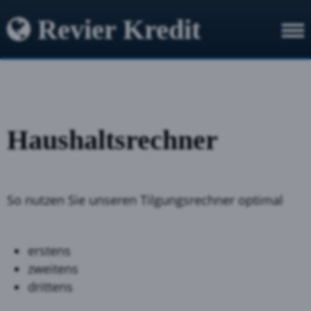
Revier Kredit
Haushaltsrechner
So nutzen Sie unseren Tilgungsrechner optimal
erstens
zweitens
drittens