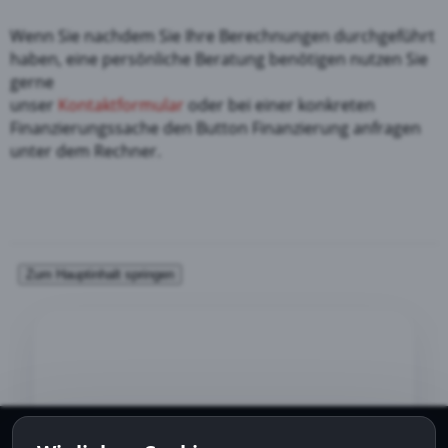
Wenn Sie nachdem Sie Ihre Berechnungen durchgeführt
haben, eine persönliche Beratung benötigen nutzen Sie
gerne
unser
Kontaktformular
oder bei einer konkreten
Finanzierungssache den Button Finanzierung anfragen
unter dem Rechner.
Folge uns auf: