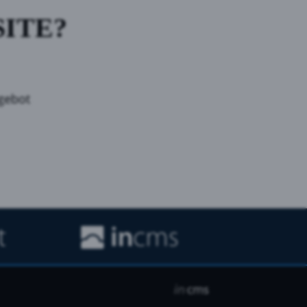
SITE?
gebot