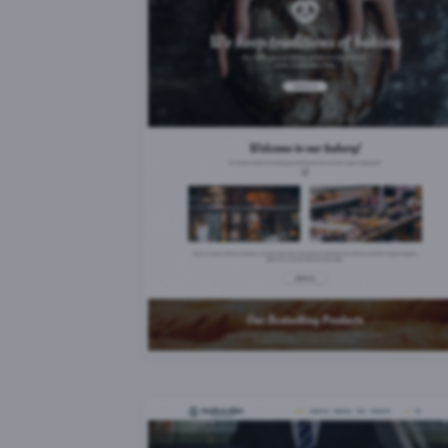
Yout
Vime
Face
Disq
Auswahl akz