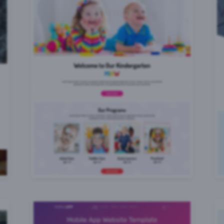
ube
o
book
us
eptieren