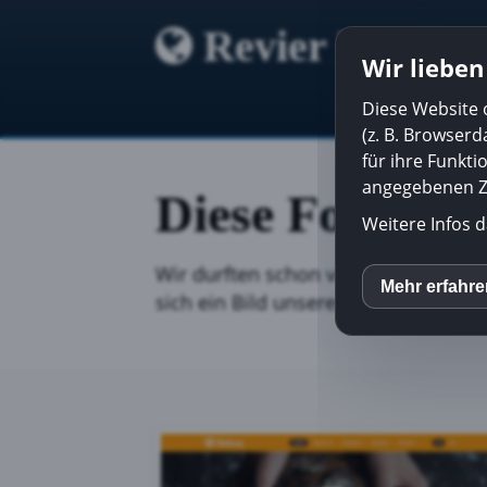
Revier Kredit
Wir lieben
Diese Website 
(z. B. Browser
für ihre Funkti
angegebenen Zw
Diese Form von
Weitere Infos d
Wir durften schon viele Websiten fü
Mehr erfahr
inCM
sich ein Bild unserer Arbeit machen
Mato
Goog