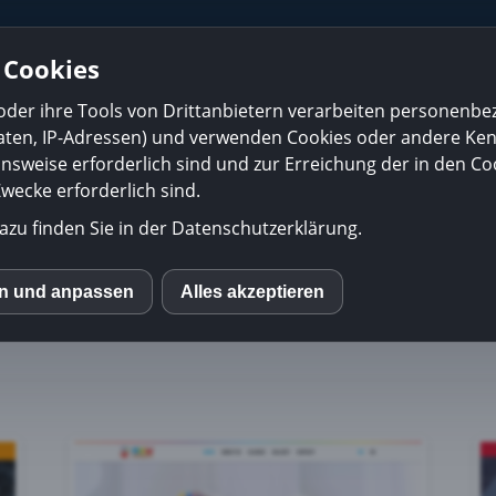
Home
über uns
DIENSTLEISTUNGEN
PORTFO
 Cookies
Diese Kredite bieten wir an
Finanzierungsrechner
oder ihre Tools von Drittanbietern verarbeiten personenb
daten, IP-Adressen) und verwenden Cookies oder andere Ke
onsweise erforderlich sind und zur Erreichung der in den Coo
ecke erforderlich sind.
 Krediten vermitteln
azu finden Sie in der Datenschutzerklärung.
r verscheidenste Unternehmen erstellen. Hier sehen Si
en und anpassen
Alles akzeptieren
S
 können.
mo (Piwik)
le Fonts